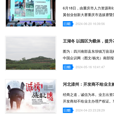
6月18日，由重庆市人力资源
翼创业创新大赛重庆市选拔赛暨
功举办。在此
2024-06-20 16:39:56
王湖冬 以园区为载体，提升
图为：四川南部县东坝镇万亩花
中国众识网（图文/杨光）南部报
实地采访、
2024-05-16 10:41:47
河北滦州：开发商不给业主
经商之道，诚信为本。业主出资
开发商却不给业主办理产权证。
也随之转移
2024-04-23 23:28:29