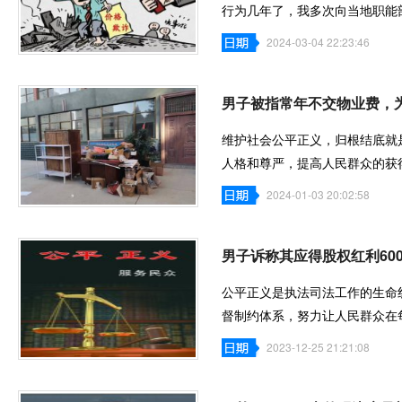
行为几年了，我多次向当地职能
至今仍不了
2024-03-04 22:23:46
男子被指常年不交物业费，
维护社会公平正义，归根结底就
人格和尊严，提高人民群众的获
的向往。近
2024-01-03 20:02:58
男子诉称其应得股权红利60
公平正义是执法司法工作的生命
督制约体系，努力让人民群众在
义。我应得
2023-12-25 21:21:08