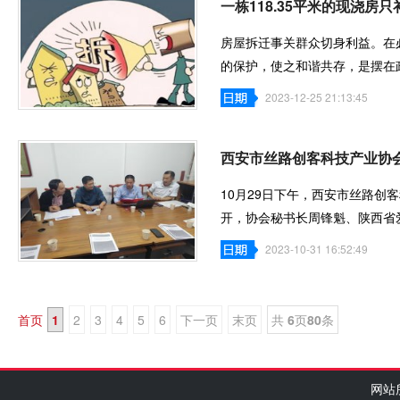
一栋118.35平米的现浇房
房屋拆迁事关群众切身利益。在
的保护，使之和谐共存，是摆在
的实际损失
2023-12-25 21:13:45
西安市丝路创客科技产业协
10月29日下午，西安市丝路创
开，协会秘书长周锋魁、陕西省
者代表17人参
2023-10-31 16:52:49
首页
1
2
3
4
5
6
下一页
末页
共
6
页
80
条
网站