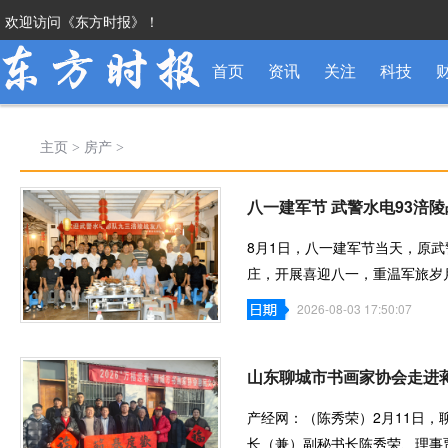
欢迎访问《东方时报》！
首页
资讯
关注
科技
主页
>
房产
>
八一建军节 武警水电93涪
8月1日，八一建军节当天，原武
庄，开展喜迎八一，重温军旅岁
旅峥嵘、畅叙
2026-08-03 17:50:07
山东聊城市书画家协会走进
产经网：（陈秀荣）2月11日，
长（兼）副秘书长陈秀荣、理事