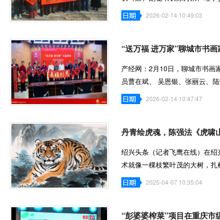
云等走进蒋官
2026-02-14 10:49:03
“送万福 进万家”聊城市书
产经网：2月10日，聊城市书
员曹在斌、 吴恩银、张丽云、
文化，营造欢
2026-02-14 10:47:47
丹青绘虎魂，陈强法《虎啸
绍兴头条（记者飞鹰在线）在绍
术就像一棵枝繁叶茂的大树，扎
绍兴书画协
2025-04-07 10:35:04
“彭婆婆榨菜”项目在重庆市