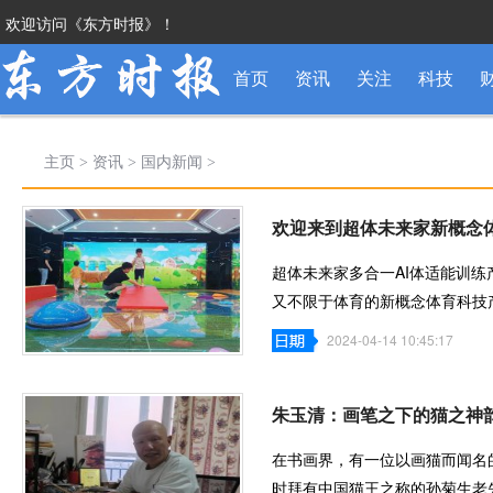
欢迎访问《东方时报》！
首页
资讯
关注
科技
主页
>
资讯
>
国内新闻
>
欢迎来到超体未来家新概念
超体未来家多合一AI体适能训
又不限于体育的新概念体育科技
段，打造AI体
2024-04-14 10:45:17
朱玉清：画笔之下的猫之神
在书画界，有一位以画猫而闻名
时拜有中国猫王之称的孙菊生老