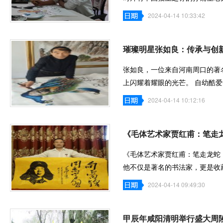
特，他注重形
2024-04-14 10:33:42
璀璨明星张如良：传承与创
张如良，一位来自河南周口的著
上闪耀着耀眼的光芒。 自幼酷
独特的艺术
2024-04-14 10:12:16
《毛体艺术家贾红甫：笔走
《毛体艺术家贾红甫：笔走龙蛇
他不仅是著名的书法家，更是收
副院长，中
2024-04-14 09:49:30
甲辰年咸阳清明举行盛大周