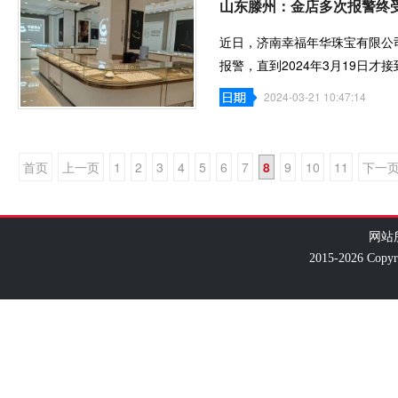
山东滕州：金店多次报警终
近日，济南幸福年华珠宝有限公司
报警，直到2024年3月19日
快立案侦查，严惩
2024-03-21 10:47:14
首页
上一页
1
2
3
4
5
6
7
8
9
10
11
下一
网站
2015-2026 Co