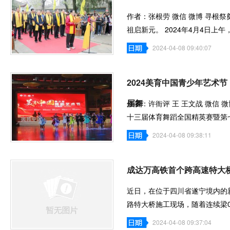
作者：张根劳 微信 微博 寻根
祖启新元。 2024年4月4日
者、传统文化的
2024-04-08 09:40:07
2024美育中国青少年艺术
届舞
作者：许衙评 王 王文战 微信 
十三届体育舞蹈全国精英赛暨第
分职业组、院
2024-04-08 09:38:11
成达万高铁首个跨高速特大
近日，在位于四川省遂宁境内的
路特大桥施工现场，随着连续梁
构施工正式
2024-04-08 09:37:04