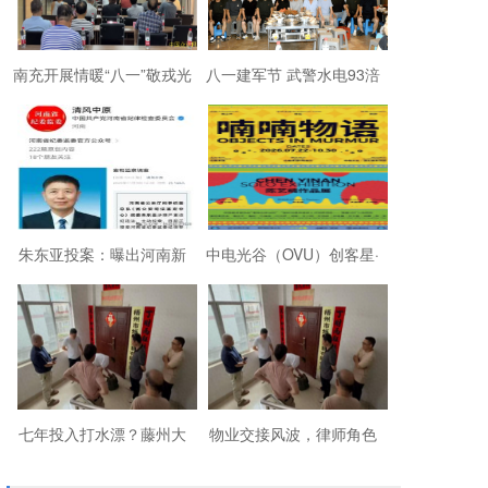
南充开展情暖“八一”敬戎光
八一建军节 武警水电93涪
·拥军助老进社区慰问活动
陵战友欢聚磐石玉寨赓续
军旅初心
朱东亚投案：曝出河南新
中电光谷（OVU）创客星·
乡顶着35项违法行为“远洋
成都芯谷人工智能OPC社
捕捞”港商
区“芯创社”正
七年投入打水漂？藤州大
物业交接风波，律师角色
厦的锁，到底该谁来换？
引争议