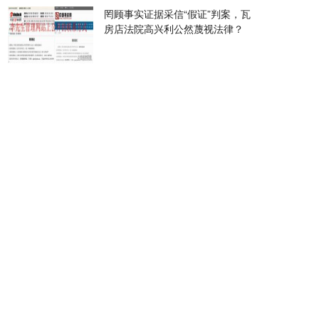
罔顾事实证据采信“假证”判案，瓦
房店法院高兴利公然蔑视法律？