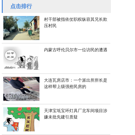
点击排行
村干部被指依仗职权纵容其兄长欺
压村民
内蒙古呼伦贝尔市一位访民的遭遇
大连瓦房店市：一个派出所所长是
这样帮上级强抢民房的
天津宝坻宝环灯具厂北车间项目涉
嫌未批先建引质疑