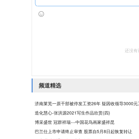
还没有
频道精选
济南莱芜一原干部被停发工资26年 疑因收领导3000
造化慧心-张洪源2021写生作品欣赏(四)
博采盛世 冠群祥瑞---中国花鸟画家盛祥昆
巴兰仕上市申请终止审查 股票自5月8日起恢复转让