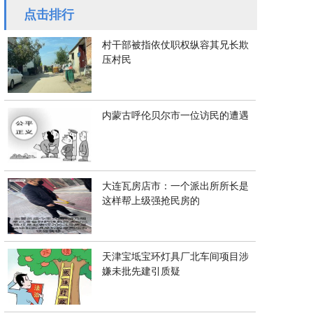
点击排行
村干部被指依仗职权纵容其兄长欺
压村民
内蒙古呼伦贝尔市一位访民的遭遇
大连瓦房店市：一个派出所所长是
这样帮上级强抢民房的
天津宝坻宝环灯具厂北车间项目涉
嫌未批先建引质疑