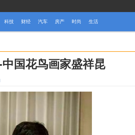
科技
财经
汽车
房产
时尚
生活
--中国花鸟画家盛祥昆
知