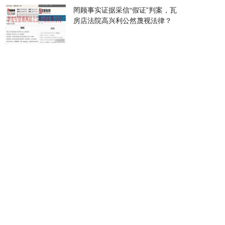
罔顾事实证据采信“假证”判案，瓦
房店法院高兴利公然蔑视法律？