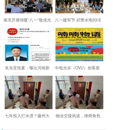
南充开展情暖“八一”敬戎光
八一建军节 武警水电93涪
·拥军助老进社区慰问活动
陵战友欢聚磐石玉寨赓续
军旅初心
朱东亚投案：曝出河南新
中电光谷（OVU）创客星·
乡顶着35项违法行为“远洋
成都芯谷人工智能OPC社
捕捞”港商
区“芯创社”正
七年投入打水漂？藤州大
物业交接风波，律师角色
厦的锁，到底该谁来换？
引争议