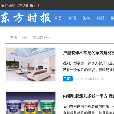
欢迎访问《东方时报》！
首页
资讯
关注
科技
主页
>
房产
>
市场趋势
>
户型装修不常见的家装建材
说到户型装修，许多人都只知道
没有一个或许的相识，很轻易被
居糊口带
2018-05-08 19:30:47
内墙乳胶漆几多钱一平方 做
我们在对内墙举办装修的时辰，
有着很是精彩的示意，并且具有