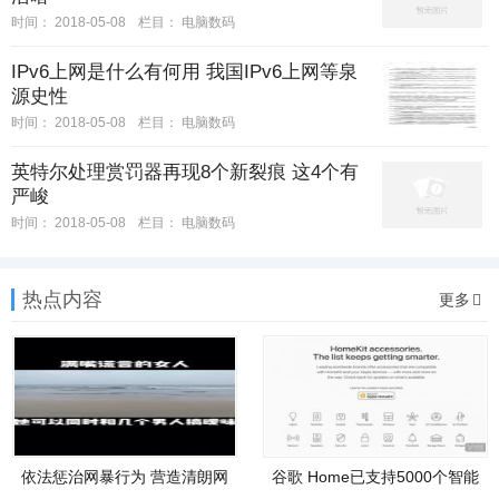
时间：
2018-05-08
栏目：
电脑数码
IPv6上网是什么有何用 我国IPv6上网等泉
源史性
时间：
2018-05-08
栏目：
电脑数码
英特尔处理赏罚器再现8个新裂痕 这4个有
严峻
时间：
2018-05-08
栏目：
电脑数码
热点内容
更多
依法惩治网暴行为 营造清朗网
谷歌 Home已支持5000个智能
络
家居装备