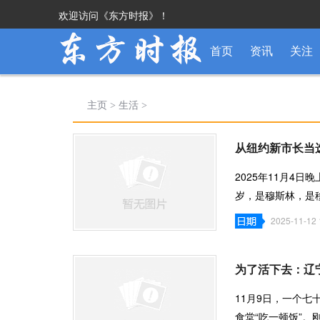
欢迎访问《东方时报》！
首页
资讯
关注
主页
>
生活
>
从纽约新市长当
2025年11月4日
岁，是穆斯林，是
最复杂的城市，赢
2025-11-12 
为了活下去：辽
11月9日，一个
食堂“吃一顿饭”