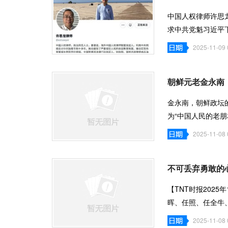
中国人权律师许思
求中共党魁习近平
中共当局的
2025-11-09 
朝鲜元老金永南
金永南，朝鲜政坛
为“中国人民的老
治中扮演
2025-11-08 
不可丢弃勇敢的
【TNT时报2025
晖、任照、任全牛
聪牧师的丈夫任重
2025-11-08 