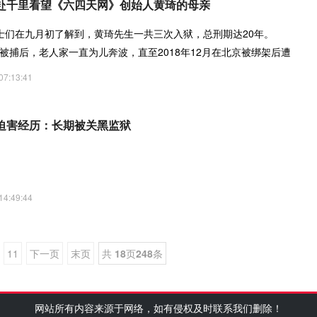
赴千里看望《六四天网》创始人黄琦的母亲
士们在九月初了解到，黄琦先生一共三次入狱，总刑期达20年。
三次被捕后，老人家一直为儿奔波，直至2018年12月在北京被绑架后遭
自由
07:13:41
迫害经历：长期被关黑监狱
14:49:44
11
下一页
末页
共
18
页
248
条
网站所有内容来源于网络，如有侵权及时联系我们删除！