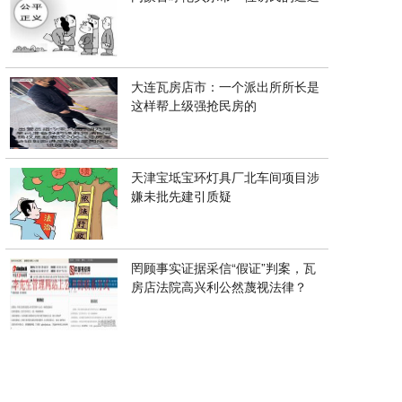
大连瓦房店市：一个派出所所长是
这样帮上级强抢民房的
天津宝坻宝环灯具厂北车间项目涉
嫌未批先建引质疑
罔顾事实证据采信“假证”判案，瓦
房店法院高兴利公然蔑视法律？