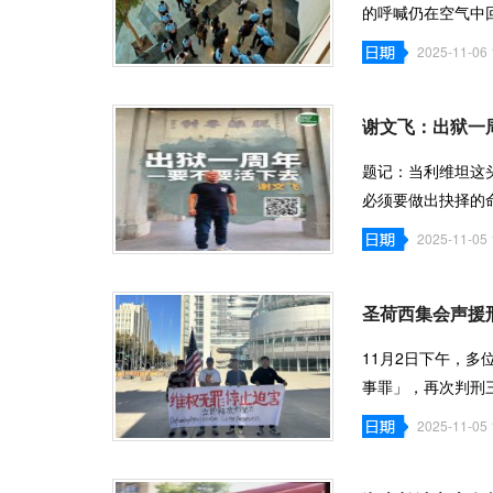
的呼喊仍在空气中
雨伞，歌声
2025-11-06 
谢文飞：出狱一
题记：当利维坦这
必须要做出抉择的
——这是我
2025-11-05 
圣荷西集会声援
11月2日下午，
事罪」，再次判刑
並敦促国际社
2025-11-05 