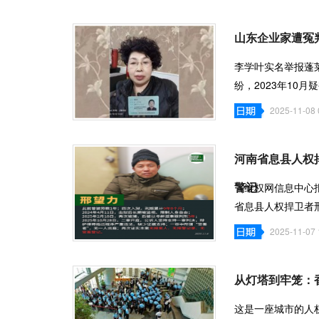
山东企业家遭冤判
李学叶实名举报蓬
纷，2023年10
单。让人匪夷所
2025-11-08 
河南省息县人权
警记
（维权网信息中心报道
省息县人权捍卫者
存在报案人、报警
2025-11-07 
从灯塔到牢笼：
这是一座城市的人权