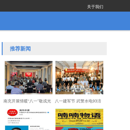
关于我们
推荐新闻
南充开展情暖“八一”敬戎光
八一建军节 武警水电93涪
·拥军助老进社区慰问活动
陵战友欢聚磐石玉寨赓续
军旅初心