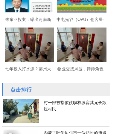
朱东亚投案：曝出河南新
中电光谷（OVU）创客星·
乡顶着35项违法行为“远洋
成都芯谷人工智能OPC社
捕捞”港商
区“芯创社”正
七年投入打水漂？藤州大
物业交接风波，律师角色
厦的锁，到底该谁来换？
引争议
点击排行
村干部被指依仗职权纵容其兄长欺
压村民
内蒙古呼伦贝尔市一位访民的遭遇