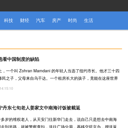
科技
财经
汽车
房产
时尚
生活
选看中国制度的缺陷
晚上，一个叫 Zohran Mamdani 的年轻人当选了纽约市长。他才三十四
移民之子，父母来自乌干达。一个租房长大的孩子，竟能在这座世界
得
14:15:10
宁丹东七旬老人姜家文中南海讨饭被截返
七十多岁的维权老人，从天安门往新华门走去，说自己只是想去中南海
。刚走到半路，就被警察查扣，送往广场分局，再移交驻京办，押送返