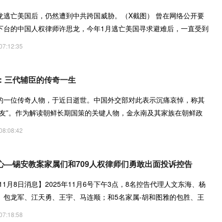
龙逃亡美国后，仍然遭到中共跨国威胁。（X截图） 曾在网络公开要
下台的中国人权律师许思龙，今年1月逃亡美国寻求避难后，一直受到
07:12:35
：三代辅臣的传奇一生
的一位传奇人物，于近日逝世。中国外交部对此表示沉痛哀悼，称其
朋友”。作为解读朝鲜长期国策的关键人物，金永南及其家族在朝鲜政
08:08:42
心—锡安教案家属们和709人权律师们勇敢出面投诉控告
年11月8日消息】2025年11月6号下午3点，8名控告代理人文东海、杨
、包龙军、江天勇、王宇、马连顺；和5名家属-胡和图雅的包胜、王
、孙
07:18:58