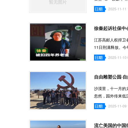
丹东。 对很
2025-11-11 
徐秦起诉社保中
江苏高邮人权捍卫
11日刑满释放。
间的养老金。
2025-11-10 
自由雕塑公园·自
沙漠里，十一月的
忽然，园外传来低
骑士们戴着
2025-11-09 
流亡美国的中国