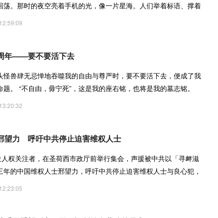
回荡。那时的夜空亮着手机的光，像一片星海。人们举着标语、撑着
12:59:09
周年——要不要活下去
头怪兽肆无忌惮地吞噬我的自由与尊严时，要不要活下去，便成了我
命题。 “不自由，毋宁死”，这是我的座右铭，也将是我的墓志铭。
13:20:32
邢望力 呼吁中共停止迫害维权人士
多位人权关注者，在圣荷西市政厅前举行集会，声援被中共以「寻衅滋
三年的中国维权人士邢望力，呼吁中共停止迫害维权人士与良心犯，
12:23:05