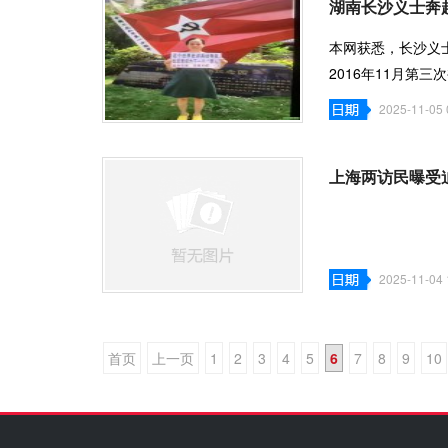
湖南长沙义士奔
本网获悉，长沙义
2016年11月第
软禁，至今无人身
2025-11-05 
上海两访民曝受
2025-11-04 
首页
上一页
1
2
3
4
5
6
7
8
9
10