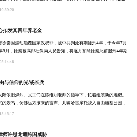
10:39:20
心扣发其四年养老金
者徐秦因煽动颠覆国家政权罪，被中共判处有期徒刑4年，于今年7月
今年9月，徐秦被高邮社保局人员告知，将逐月扣除徐秦此前服刑4年期
05:14:48
由与信仰的光/杨长兵
太阳依旧炽烈。义工们在陈维明老师的指导下，忙着组装新的雕塑。
沉的轰鸣，仿佛远方滚来的雷声。几辆哈雷摩托驶入自由雕塑公园，
13:45:17
律师许思龙遭跨国威胁