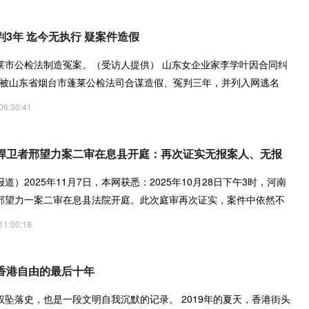
3年 迄今无执行 疑案件造假
莱市公检法制造冤案。（受访人提供） 山东女企业家李学叶因合同纠
月疑被山东省烟台市蓬莱公检法司合谋造假、冤判三年，并列入网逃名
06:30:41
捍卫者邢望力案二审在息县开庭：再次证实无报案人、无报
）2025年11月7日，本网获悉：2025年10月28日下午3时，河南
邢望力一案二审在息县法院开庭。此次庭审再次证实，案件中依然不
记
11:00:18
香港自由的最后十年
坠落史，也是一段文明自我沉默的记录。 2019年的夏天，香港街头