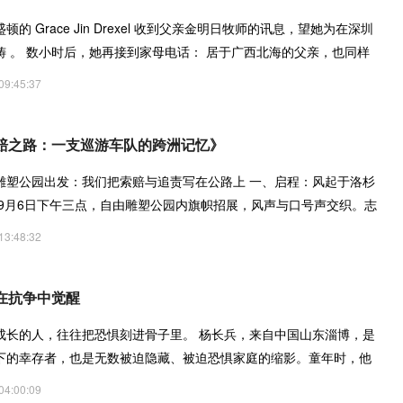
的 Grace Jin Drexel 收到父亲金明日牧师的讯息，望她为在深圳
祷 。 数小时后，她再接到家母电话： 居于广西北海的父亲，也同样
09:45:37
赔之路：一支巡游车队的跨洲记忆》
雕塑公园出发：我们把索赔与追责写在公路上 一、启程：风起于洛杉
 9月6日下午三点，自由雕塑公园内旗帜招展，风声与口号声交织。志
13:48:32
在抗争中觉醒
成长的人，往往把恐惧刻进骨子里。 杨长兵，来自中国山东淄博，是
下的幸存者，也是无数被迫隐藏、被迫恐惧家庭的缩影。童年时，他
04:00:09