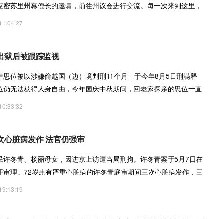
应密苏里州幕僚长的邀请，前往州议会进行交流。每一次来到这里，
11:04:27
出狱后被跟踪监视
卢思位被以涉嫌偷越国（边）境判刑11个月，于今年8月5日刑满释
位仍无法获得人身自由，今年国庆中秋期间，回老家探亲的思位一直
10:33:32
次心脏病发作 法官仍强审
民许冬青、杨丽母女，因进京上访遭当局刑拘。许冬青案于5月7日在
开审理。72岁患有严重心脏病的许冬青庭审期间三次心脏病发作，三
19:13:19