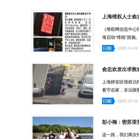
上海维权人士俞
（维权网信息中心报道
海启动“维稳”措施
血压高达
2025-10-18 
俞忠欢发出求救
上海静安区维权访
看守在家，非法限
呼救后，多
2025-10-18 
彭小梅：密苏里
这一路，我们两次