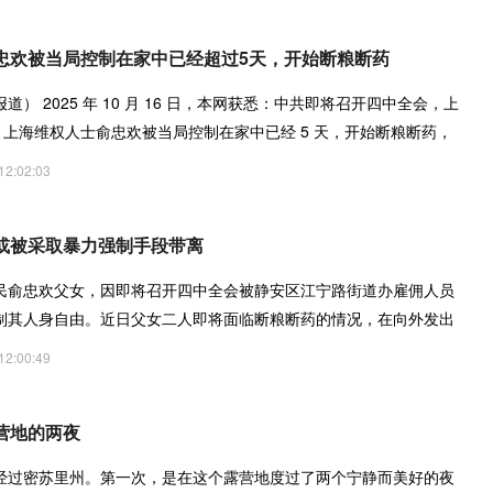
忠欢被当局控制在家中已经超过5天，开始断粮断药
） 2025 年 10 月 16 日，本网获悉：中共即将召开四中全会，上
。上海维权人士俞忠欢被当局控制在家中已经 5 天，开始断粮断药，
12:02:03
或被采取暴力强制手段带离
民俞忠欢父女，因即将召开四中全会被静安区江宁路街道办雇佣人员
制其人身自由。近日父女二人即将面临断粮断药的情况，在向外发出
12:00:49
营地的两夜
经过密苏里州。第一次，是在这个露营地度过了两个宁静而美好的夜