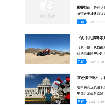
控制
两星期前，身在华盛顿
被带走王林牧师祈
失去联络。 Gr
2025-10-21 
《向中共病毒索
（第一篇）从自由
矶的自由雕塑公园
愿者们正忙
2025-10-20 
在恐惧中诞生，
在中共高压统治下
中国计划生育政策
为了躲避抓
2025-10-20 