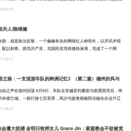
官 出
18:03:10
投共人/陈维健
奇葩，就是政治反叛，一个赫赫有名的网络红人称馆长，以开武术馆
，配以刺青。因骂共产党，骂国民党骂得痛快淋漓，骂成了一个网
11:40:17
赔之路：一支巡游车队的跨洲记忆》（第二篇）德州的风与
自由之声在德州回荡 9月9日，车队在穿越亚利桑那与新墨西哥后，终
的米德兰城。一路行驶七百英里，风沙与疲惫都被阳光融化在这片辽
11:44:41
教会遭大抓捕 金明日牧师女儿 Grace Jin：家庭教会不欲被党