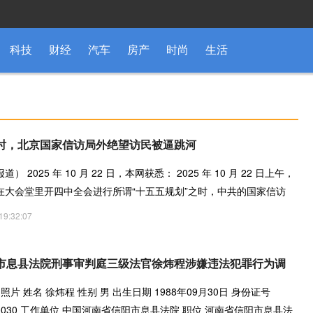
科技
财经
汽车
房产
时尚
生活
时，北京国家信访局外绝望访民被逼跳河
 2025 年 10 月 22 日，本网获悉： 2025 年 10 月 22 日上午，
在大会堂里开四中全会进行所谓“十五五规划”之时，中共的国家信访
19:32:07
市息县法院刑事审判庭三级法官徐炜程涉嫌违法犯罪行为调
照片 姓名 徐炜程 性别 男 出生日期 1988年09月30日 身份证号
09300030 工作单位 中国河南省信阳市息县法院 职位 河南省信阳市息县法