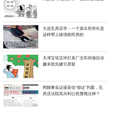
大连瓦房店市：一个派出所所长是
这样帮上级强抢民房的
天津宝坻宝环灯具厂北车间项目涉
嫌未批先建引质疑
罔顾事实证据采信“假证”判案，瓦
房店法院高兴利公然蔑视法律？