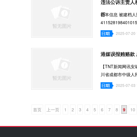
违法公诉主责人
行
基本信息 被建档人照
4115281984
检察院第一检察部
2025-07-20 
港媒误报贿赂款
【TNT新闻网讯安
川省成都市中级人
诚院长！您盛
2025-07-03 
首页
上一页
1
2
3
4
5
6
7
8
9
10