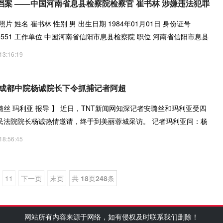
档案 ——中国河南省息县检察院检察官 崔书林 涉嫌违法犯罪
片 姓名 崔书林 性别 男 出生日期 1984年01月01日 身份证号
01015551 工作单位 中国河南省信阳市息县检察院 职位 河南省信阳市息县
主任 出生
13:16:19
 成都中院杨诚院长下令抓捕记者阿超
璐丝 玛利亚 报导 】 近日，TNT新闻网知深记者安璐丝和玛利亚受四
民法院院长杨诚热情邀请，终于到美丽蓉城采访。 记者玛利亚问：杨
18:56:45
11
下一页
末页
共
18
页
248
条
网站所有内容来源于网络，如有侵权及时联系我们删除！