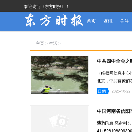
欢迎访问《东方时报》！
首页
资讯
关注
主页
>
生活
>
中共四中全会之
（维权网信息中心报道）
北京，中共官僚们
局外，又有两名
2025-10-22 
中国河南省信阳
查报
基本信息 恶审判长 
4115281988