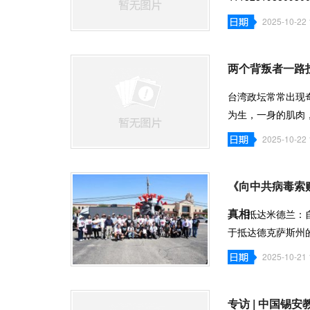
院刑事审判庭三级法
2025-10-22 
两个背叛者一路
台湾政坛常常出现
为生，一身的肌肉
红。不过他满
2025-10-22 
《向中共病毒索
真相
一、抵达米德兰：
于抵达德克萨斯州
阔的土地上
2025-10-21 
专访 | 中国锡安