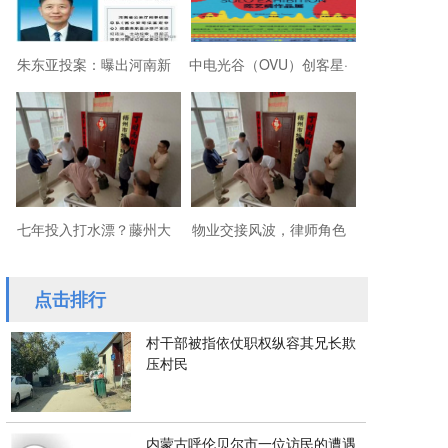
朱东亚投案：曝出河南新
中电光谷（OVU）创客星·
乡顶着35项违法行为“远洋
成都芯谷人工智能OPC社
捕捞”港商
区“芯创社”正
七年投入打水漂？藤州大
物业交接风波，律师角色
厦的锁，到底该谁来换？
引争议
点击排行
村干部被指依仗职权纵容其兄长欺
压村民
内蒙古呼伦贝尔市一位访民的遭遇