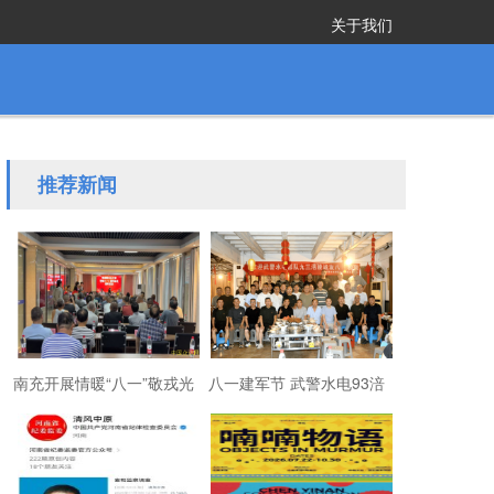
关于我们
推荐新闻
南充开展情暖“八一”敬戎光
八一建军节 武警水电93涪
·拥军助老进社区慰问活动
陵战友欢聚磐石玉寨赓续
军旅初心