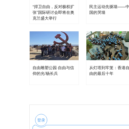
“捍卫自由，反对极权扩
民主运动先驱墙——
张”国际研讨会即将在奥
国的哭墙
克兰盛大举行
自由雕塑公园·自由与信
从灯塔到牢笼：香港
仰的光/杨长兵
由的最后十年
登录