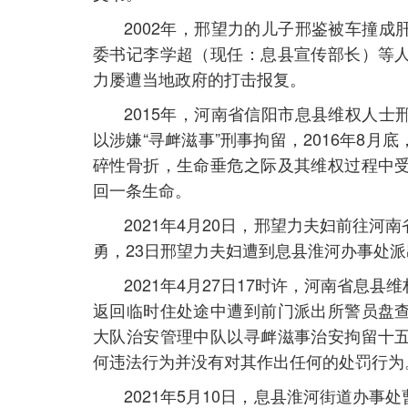
2002年，邢望力的儿子邢鉴被车撞
委书记李学超（现任：息县宣传部长）等
力屡遭当地政府的打击报复。
2015年，河南省信阳市息县维权人
以涉嫌“寻衅滋事”刑事拘留，2016年8
碎性骨折，生命垂危之际及其维权过程中
回一条生命。
2021年4月20日，邢望力夫妇前往
勇，23日邢望力夫妇遭到息县淮河办事处派
2021年4月27日17时许，河南省
返回临时住处途中遭到前门派出所警员盘
大队治安管理中队以寻衅滋事治安拘留十
何违法行为并没有对其作出任何的处罚行为
2021年5月10日，息县淮河街道办