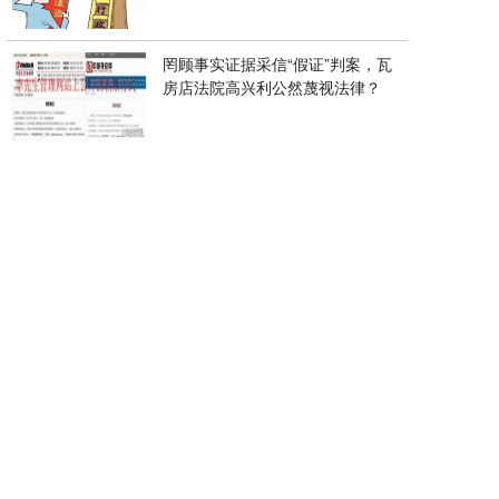
罔顾事实证据采信“假证”判案，瓦
房店法院高兴利公然蔑视法律？