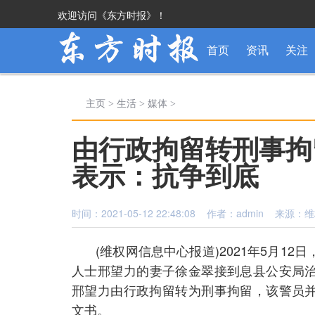
欢迎访问《东方时报》！
首页
资讯
关注
主页
>
生活
>
媒体
>
由行政拘留转刑事拘
表示：抗争到底
时间：2021-05-12 22:48:08 作者：admin 来源：
(维权网信息中心报道)2021年5月1
人士邢望力的妻子徐金翠接到息县公安局治安大
邢望力由行政拘留转为刑事拘留，该警员
文书。