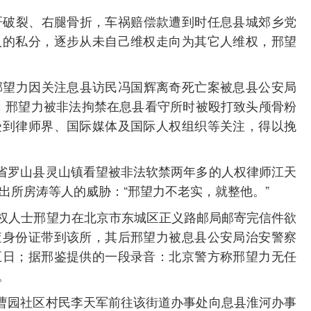
成肝破裂、右腿骨折，车祸赔偿款遭到时任息县城郊乡党
人的私分，逐步从未自己维权走向为其它人维权，邢望
士邢望力因关注息县访民冯国辉离奇死亡案被息县公安局
月底，邢望力被非法拘禁在息县看守所时被殴打致头颅骨粉
受到律师界、国际媒体及国际人权组织等关注，得以挽
河南省罗山县灵山镇看望被非法软禁两年多的人权律师江天
出所房涛等人的威胁：“邢望力不老实，就整他。”
息县维权人士邢望力在北京市东城区正义路邮局邮寄完信件欲
查身份证带到该所，其后邢望力被息县公安局治安警察
五日；据邢鉴提供的一段录音：北京警方称邢望力无任
。
事处曹园社区村民李天军前往该街道办事处向息县淮河办事