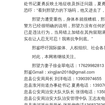
处书记夏勇反映土地征收及拆迁问题，夏
恐吓：“看到邢望力的下场吗，他又进去了，
邢望力遭受重伤，身体本就很糟糕，邢
警方已经很明确的说明，邢望力没有任何
已是违法行为，当局错上加错在其拘留期
实在让人忍无可忍！我将抗争到底。”
邢鉴呼吁国际媒体、人权组织、社会各
对此，本网将继续关注。
邢望力妻子徐金翠电话：17629982813
邢鉴Gmail：
xingjian2018@gmail.com
息县公安局局长 刘洋电话：13903974655
息县淮河街道办事处书记 夏勇电话：1393765
息县公安局治安大队大队长 张强电话：13507
息县公安局治安大队治安管理中队 王志友电话：1
息县淮河派出所所长 张振华电话136837626