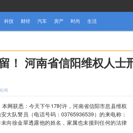
科技
财经
汽车
房产
时尚
生活
留！ 河南省信阳维权人士
维权网
2日，本网获悉：今天下午17时许，河南省信阳市息县维权
队警员（电话号码：03765936539）的来电称：
并未向徐金翠透露他的姓名，家属也未接到任何的法律