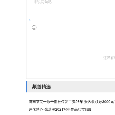
还没有
频道精选
济南莱芜一原干部被停发工资26年 疑因收领导3000
造化慧心-张洪源2021写生作品欣赏(四)