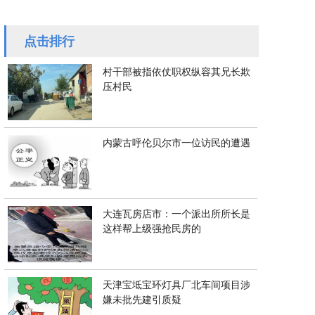
厦的锁，到底该谁来换？
引争议
点击排行
村干部被指依仗职权纵容其兄长欺
压村民
内蒙古呼伦贝尔市一位访民的遭遇
大连瓦房店市：一个派出所所长是
这样帮上级强抢民房的
天津宝坻宝环灯具厂北车间项目涉
嫌未批先建引质疑