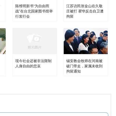
中
陈维明新书“为自由而
江苏访民张金山在久敬
战”在台北国家图书馆举
庄被打 瞿华反击自卫遭
行发行会
拘留
自
现今社会还被非法限制
锡安教会牧师在河南被
人身自由的悲哀
破门带走，家属未收到
拘留通知