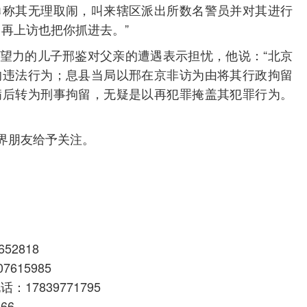
勇称其无理取闹，叫来辖区派出所数名警员并对其进行
再上访也把你抓进去。”
望力的儿子邢鉴对父亲的遭遇表示担忧，他说：“北京
的违法行为；息县当局以邢在京非访为由将其行政拘留
满后转为刑事拘留，无疑是以再犯罪掩盖其犯罪行为。
界朋友给予关注。
2818
615985
7839771795
66