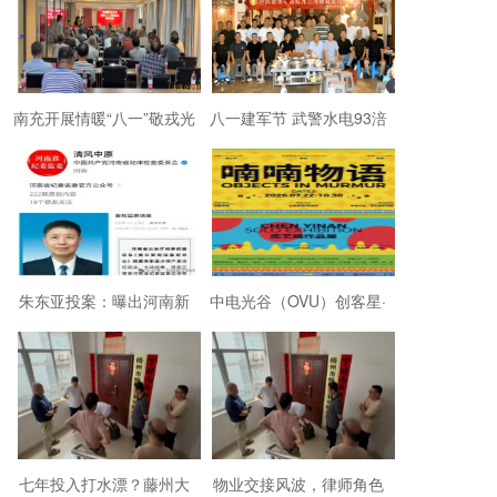
南充开展情暖“八一”敬戎光
八一建军节 武警水电93涪
·拥军助老进社区慰问活动
陵战友欢聚磐石玉寨赓续
军旅初心
朱东亚投案：曝出河南新
中电光谷（OVU）创客星·
乡顶着35项违法行为“远洋
成都芯谷人工智能OPC社
捕捞”港商
区“芯创社”正
七年投入打水漂？藤州大
物业交接风波，律师角色