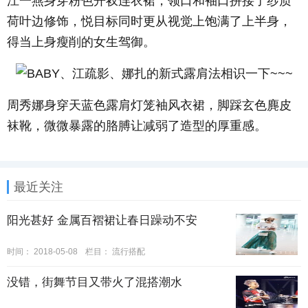
江一燕身穿粉色开衩连衣裙，领口和袖口拼接了纱质
荷叶边修饰，悦目标同时更从视觉上饱满了上半身，
得当上身瘦削的女生驾御。
周秀娜身穿天蓝色露肩灯笼袖风衣裙，脚踩玄色麂皮
袜靴，微微暴露的胳膊让减弱了造型的厚重感。
最近关注
阳光甚好 金属百褶裙让春日躁动不安
时间：
2018-05-08
栏目：
流行搭配
没错，街舞节目又带火了混搭潮水