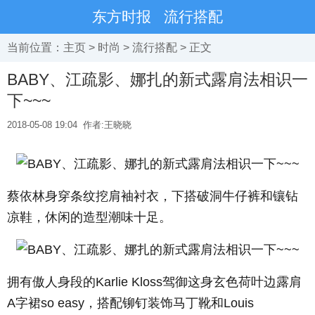
东方时报
流行搭配
当前位置：
主页
>
时尚
>
流行搭配
> 正文
BABY、江疏影、娜扎的新式露肩法相识一
下~~~
2018-05-08 19:04
作者:王晓晓
蔡依林身穿条纹挖肩袖衬衣，下搭破洞牛仔裤和镶钻
凉鞋，休闲的造型潮味十足。
拥有傲人身段的Karlie Kloss驾御这身玄色荷叶边露肩
A字裙so easy，搭配铆钉装饰马丁靴和
Louis