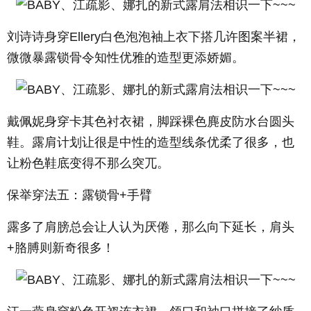
刘诗诗身穿Ellery白色泡泡袖上衣下搭几许图案半裙，
微微暴露锁骨令知性优雅的造型更添娇媚。
戴佩妮身穿卡其色衬衣裙，脚踩裸色麂皮防水台圆头
鞋。露肩计划让很是中性的造型线条优柔了很多，也
让粉色鞋底变得不那么突兀。
保举穿法五：露锁骨+手臂
露多了肩膀总会让人认为厌倦，那么向下延长，肩头
+胳膊则新奇很多！