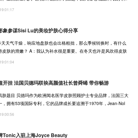
19:01:17
象参谋Sisi Lu的美妆护肤心得分享
春天天气干燥，响应地盘肤也会出格粗拙，那么季候转换时，有什么
持皮肤的滑嫩？ A：我认为补水很是重要。在冬天也许是风吹得皮肤
19:01:04
值开挂 法国贝德玛联袂高颜值社长曾舜晞 带你畅游
肌肤题目 贝德玛作为欧洲闻名医学皮肤照顾护士专业品牌，法国三大
，拥有53项国际专利，它的品牌成长要追溯于1970年，Jean-Nol
19:00:56
nic入驻上海Joyce Beauty