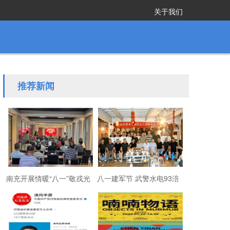
关于我们
推荐新闻
南充开展情暖“八一”敬戎光
八一建军节 武警水电93涪
·拥军助老进社区慰问活动
陵战友欢聚磐石玉寨赓续
军旅初心