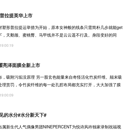
新普拉提英华上市
材塑形普拉提运举措为开始，原本女神般的线条只需简朴几步就能get
下，天鹅颈、蜜桃臀、马甲线并不是云云遥不行及。身段变好的同
19:00:19
曜亮泽面膜全新上市
布，吸附污垢没原理 另一股玄色能量来自奇怪活化竹炭纤维。颠末吸
处理赏罚，令竹炭纤维的每一处孔腔布局都充实打开，大大加强了膜
19:00:09
见的水分#水分新天下#
属新生代人气偶像男团NINEPERCENT为悦诗风吟独家录制祝福视