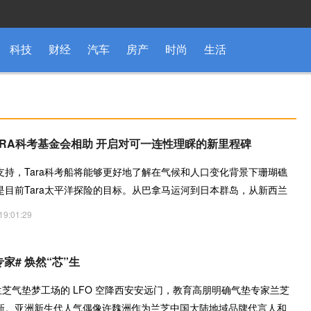
科技
财经
汽车
房产
时尚
生活
ARA科考基金会相助 开启对可一连性理睬的新里程碑
支持，Tara科考船将能够更好地了解在气候和人口变化背景下珊瑚礁
是目前Tara太平洋探险的目标。从巴拿马运河到日本群岛，从新西兰
19:01:29
家# 焕然“芯”生
兰芝气垫梦工场的 LFO 空降西安安远门，教育高朋明确气垫专家兰芝
新。亚洲新生代人气偶像许魏洲作为兰芝中国大陆地域品牌代言人和