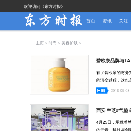
欢迎访问《东方时报》！
首页
资讯
关注
主页
>
时尚
>
美容护肤
>
碧欧泉品牌与T
有了碧欧泉的财务
的演变过程，这也
到中国，这艘
2018-05-08 
西安 兰芝#气垫专
4月25日，承载着
的汗青、科技与创