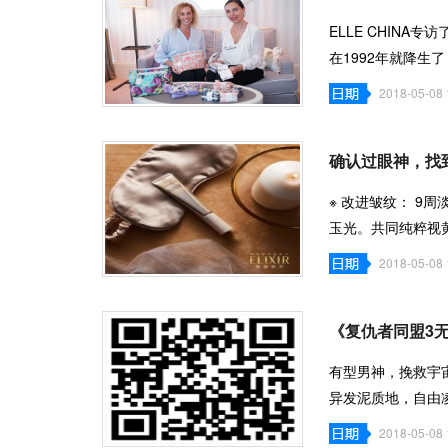
ELLE CHINA专访
在1992年就降
品牌？Tonic的品
2018-05-08 
确认过眼神，找
※ 改进皱纹： 9
玉光。共同纯粹视
改进皱纹
2018-05-08 
《复仇者同盟3
有型男神，挽救宇
异发泥质地，自由
强塑定
2018-05-08 