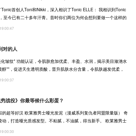
了Tonic首创人Toni和Nikki，深入相识了Tonic ELLE： 我相识到Tonic
生了，至今已有二十多年汗青。昔时你们两位为何会想到要做一个这样的
牌名字是源
19:00:47
到对的人
周淡化皱纹* 功能认证，令肌肤愈加优柔、丰盈、水润，揭示美目潋滟水
黄醇**，促进天生透明质酸，晋升肌肤水分含量，令肌肤越发优柔，
19:00:37
无穷战役》你最等候什么彩蛋？
宙的超等好汉 欧莱雅男士哑光发泥（漫威系列复仇者同盟限量版） 奇
凌动，打造哑光质感发型。不粘腻，不油腻，得当新手。 欧莱雅男士
19:00:30