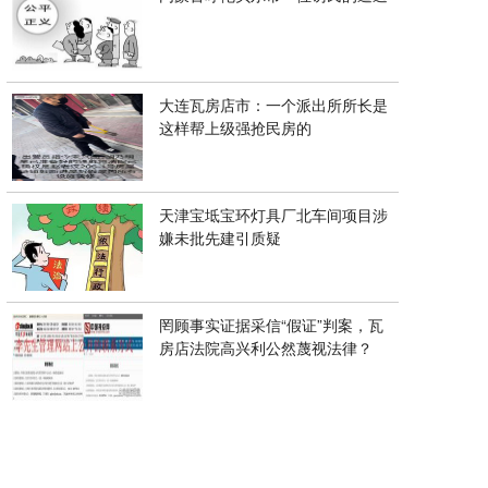
大连瓦房店市：一个派出所所长是
这样帮上级强抢民房的
天津宝坻宝环灯具厂北车间项目涉
嫌未批先建引质疑
罔顾事实证据采信“假证”判案，瓦
房店法院高兴利公然蔑视法律？