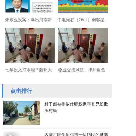
朱东亚投案：曝出河南新
中电光谷（OVU）创客星·
乡顶着35项违法行为“远洋
成都芯谷人工智能OPC社
捕捞”港商
区“芯创社”正
七年投入打水漂？藤州大
物业交接风波，律师角色
厦的锁，到底该谁来换？
引争议
点击排行
村干部被指依仗职权纵容其兄长欺
压村民
内蒙古呼伦贝尔市一位访民的遭遇