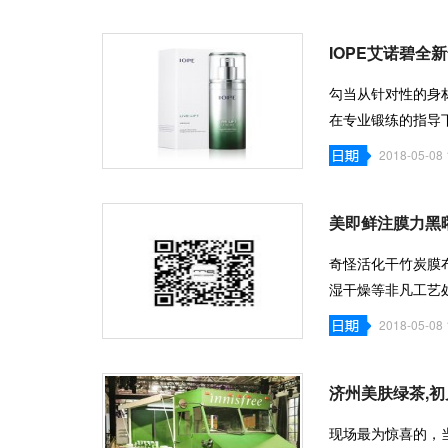
IOPE艾诺碧全
勾当从针对性的身
在专业锻练的指导
时，连平常
2018-05-08 
美即鲜注膜力黑
奇怪活化干竹炭膜
湿干燥等非凡工艺
布的吸附
2018-05-08 
济州美肤绿茶,初
现场最为惊喜的，当