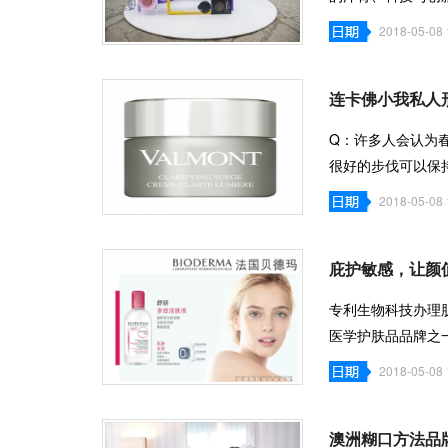
兰芝中国大陆
2018-05-08 
连卡佛小我私人形
Q：许多人会认为
很好的步伐可以保
较量干，可
2018-05-08 
庇护敏感，让颜
专利生物科技办理
医学护肤品品牌之一
Thorel老师以开创
2018-05-08 
澳洲糊口方法品牌To