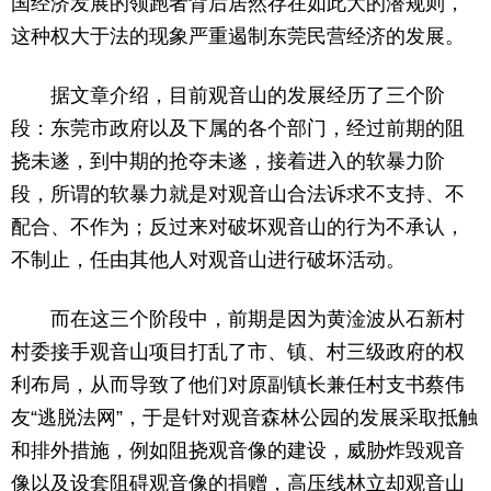
国经济发展的领跑者背后居然存在如此大的潜规则，
这种权大于法的现象严重遏制东莞民营经济的发展。
据文章介绍，目前观音山的发展经历了三个阶
段：
东莞市政府以及下属的各个部门，经过前期的阻
挠未遂，到中期的抢夺未遂，接着进入的软暴力阶
段，所谓的软暴力就是对观音山合法诉求不支持、不
配合、不作为；反过来对破坏观音山的行为不承认，
不制止，任由其他人对观音山进行破坏活动。
而在这三个阶段中，前期是因为黄淦波从石新村
村委接手观音山项目打乱了市、镇、村三级政府的权
利布局，从而导致了他们对原副镇长兼任村支书蔡伟
友“逃脱法网”，于是针对观音森林公园的发展采取抵触
和排外措施，例如阻挠观音像的建设，威胁炸毁观音
像以及设套阻碍观音像的捐赠，高压线林立却观音山