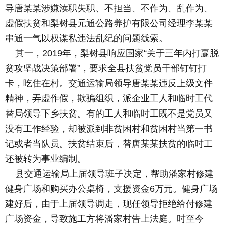
导唐某某涉嫌渎职失职、不担当、不作为、乱作为、
虚假扶贫和梨树县元通公路养护有限公司经理李某某
串通一气以权谋私违法乱纪的问题线索。
其一，2019年，梨树县响应国家“关于三年内打赢脱
贫攻坚战决策部署”，要求全县扶贫党员干部钉钉打
卡，吃住在村。交通运输局领导唐某某违反上级文件
精神，弄虚作假，欺骗组织，派企业工人和临时工代
替局领导下乡扶贫。有的工人和临时工既不是党员又
没有工作经验，却被派到非贫困村和贫困村当第一书
记或者当队员。扶贫结束后，替唐某某扶贫的临时工
还被转为事业编制。
县交通运输局上届领导班子决定，帮助潘家村修建
健身广场和购买办公桌椅，支援资金6万元。健身广场
建好后，由于上届领导调走，现任领导拒绝给付修建
广场资金，导致施工方将潘家村告上法庭。时至今