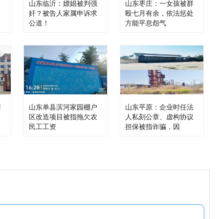
山东临沂：嫖娼被判强
山东枣庄：一女孩被群
奸？被告人家属申诉求
殴七月有余，依法惩处
公道！
方能平息怨气
清
山东单县滨河家园棚户
山东平原：企业时任法
区改造项目被指拖欠农
人私刻公章、虚构协议
民工工资
担保被指诈骗，因