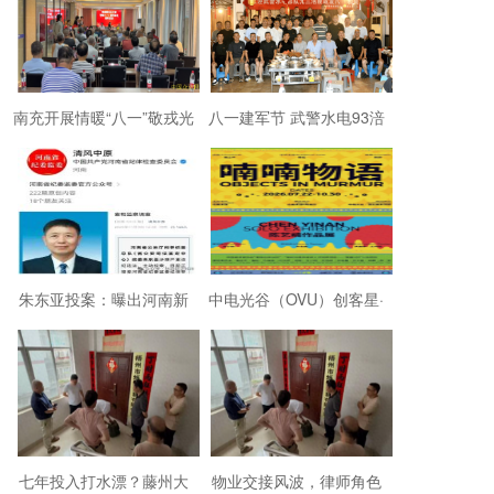
南充开展情暖“八一”敬戎光
八一建军节 武警水电93涪
·拥军助老进社区慰问活动
陵战友欢聚磐石玉寨赓续
军旅初心
朱东亚投案：曝出河南新
中电光谷（OVU）创客星·
乡顶着35项违法行为“远洋
成都芯谷人工智能OPC社
捕捞”港商
区“芯创社”正
七年投入打水漂？藤州大
物业交接风波，律师角色