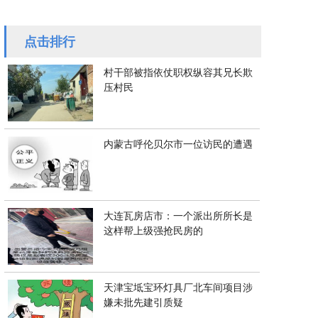
厦的锁，到底该谁来换？
引争议
点击排行
村干部被指依仗职权纵容其兄长欺
压村民
内蒙古呼伦贝尔市一位访民的遭遇
大连瓦房店市：一个派出所所长是
这样帮上级强抢民房的
天津宝坻宝环灯具厂北车间项目涉
嫌未批先建引质疑