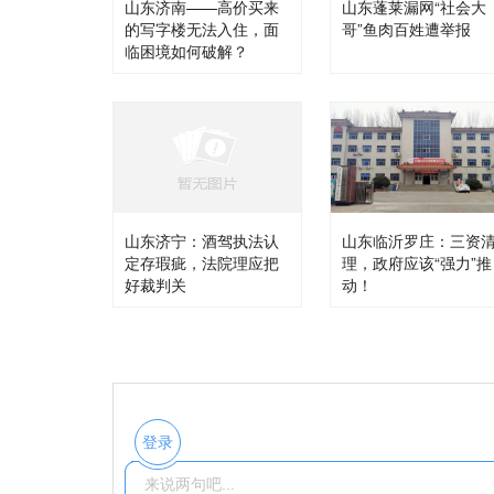
山东济南——高价买来
山东蓬莱漏网“社会大
的写字楼无法入住，面
哥”鱼肉百姓遭举报
临困境如何破解？
山东济宁：酒驾执法认
山东临沂罗庄：三资
定存瑕疵，法院理应把
理，政府应该“强力”推
好裁判关
动！
登录