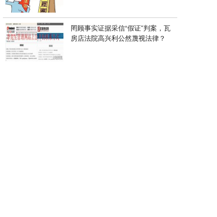
罔顾事实证据采信“假证”判案，瓦
房店法院高兴利公然蔑视法律？