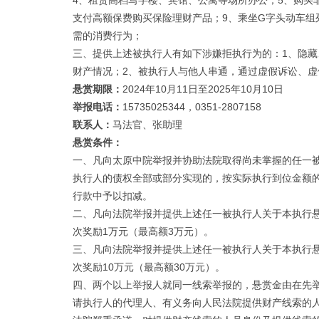
4、租赁高档写字楼、宾馆、公寓等场所办公；5、购买
支付高额保费购买保险理财产品；9、乘坐G字头动车组
需的消费行为；
三、提供上述被执行人有如下涉嫌拒执行为的：1、隐
财产情况；2、被执行人与他人串通，通过虚假诉讼、
悬赏期限：
2024年10月11日至2025年10月10日
举报电话：
15735025344，0351-2807158
联系人：
马法官、张助理
悬赏条件：
一、凡向太原中院举报并协助法院取得尚未掌握的任一
执行人的债权全部或部分实现的，按实际执行到位金额的2
行款中予以扣减。
二、凡向法院举报并提供上述任一被执行人关于本执行
次奖励1万元（最高额3万元）。
三、凡向法院举报并提供上述任一被执行人关于本执行
次奖励10万元（最高额30万元）。
四、两个以上举报人就同一线索举报的，悬赏金由在先
请执行人的代理人、有义务向人民法院提供财产线索的