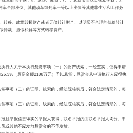
非经营必需车辆；6、旅游、度假；7、子女就读高收费私立学校；8、
列车全部座位、其他动车组列车一等以上座位等其他非生活和工作必
藏、转移、故意毁损财产或者无偿转让财产、以明显不合理的低价转让
虚假仲裁、虚假和解等方式转移资产。
被执行人关于本执行悬赏事项（一）的财产线索，一经查实，使得申请
5.3%（最高金额2188万元）予以悬赏，悬赏金从申请执行人应得执
悬赏事项（二）的证明、线索的，经法院核实后，符合法定情形的，每
悬赏事项（三）的证明、线索的，经法院核实后，符合法定情形的，每
举报且举报信息详实的举报人获得，联名举报的由联名举报人均分。申
人员或其他不应发放悬赏金的不予发放。