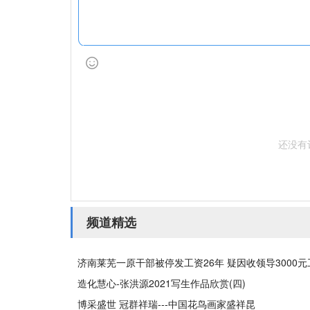
还没有
频道精选
济南莱芜一原干部被停发工资26年 疑因收领导3000
造化慧心-张洪源2021写生作品欣赏(四)
博采盛世 冠群祥瑞---中国花鸟画家盛祥昆