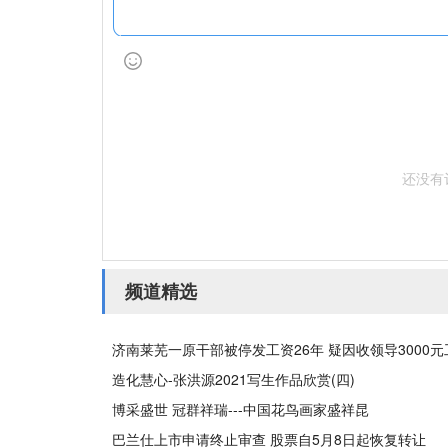
还没有
频道精选
济南莱芜一原干部被停发工资26年 疑因收领导3000
造化慧心-张洪源2021写生作品欣赏(四)
博采盛世 冠群祥瑞---中国花鸟画家盛祥昆
巴兰仕上市申请终止审查 股票自5月8日起恢复转让