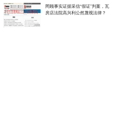
罔顾事实证据采信“假证”判案，瓦
房店法院高兴利公然蔑视法律？