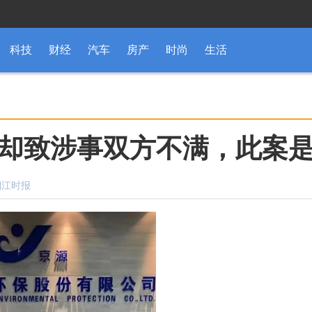
科技
财经
汽车
房产
时尚
生活
却致涉事双方不满，此案
：湘江时报