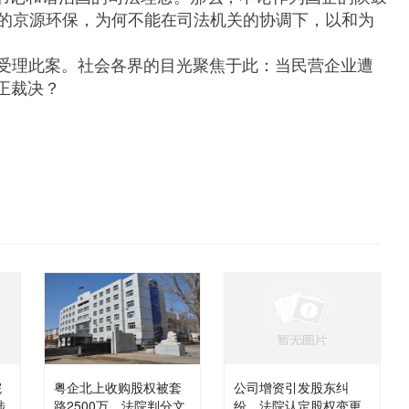
的京源环保，为何不能在司法机关的协调下，以和为
理此案。社会各界的目光聚焦于此：当民营企业遭
正裁决？
院
粤企北上收购股权被套
公司增资引发股东纠
涉
路2500万，法院判分文
纷，法院认定股权变更