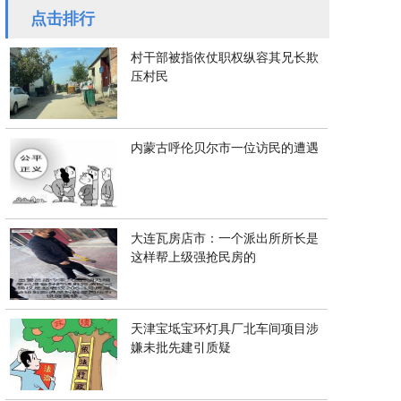
点击排行
村干部被指依仗职权纵容其兄长欺
压村民
内蒙古呼伦贝尔市一位访民的遭遇
大连瓦房店市：一个派出所所长是
这样帮上级强抢民房的
天津宝坻宝环灯具厂北车间项目涉
嫌未批先建引质疑