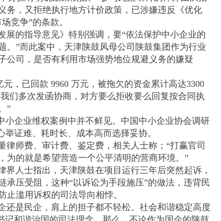
义务，又拒绝执行地方计价政策，已涉嫌违反《优化
场竞争”的条款。
展的指导意见》特别强调，要“依法保护中小企业的
题。”而此案中，天津陕鼓风母公司陕鼓集团作为行业
子公司，是否有利用市场强势地位规避义务的嫌疑
，已回款 9960 万元，被拖欠的资金累计高达3300
元。我们多次发函协商，对方要么拒收要么回复按合同执
。”
中小企业维权案例中并不鲜见。中国中小企业协会调研
担心举证难、耗时长、成本高而选择妥协。
律师费、审计费、鉴定费，相关人士称；“打赢官司
，为的就是希望营造一个公平清明的营商环境。”
界人士指出，天津陕鼓在项目运行三年后突然起诉，
链承压受阻，这种“以诉讼为手段施压”的做法，违背民
院防止滥用诉权的司法导向相悖。
还是民企，肩上的担子都不轻松。社会和谐稳定高度
总书记和谐治国的司法理念。那么，不论作为国企的陕鼓