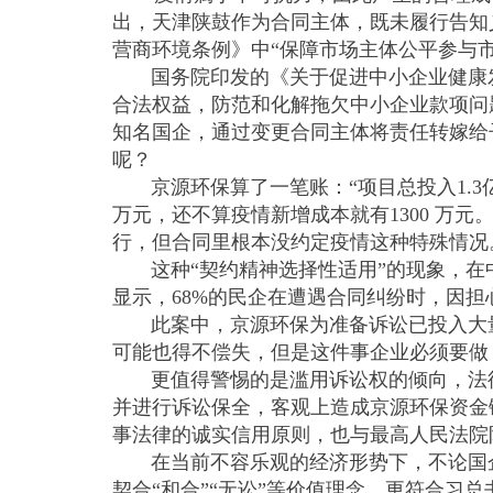
出，天津陕鼓作为合同主体，既未履行告知
营商环境条例》中“保障市场主体公平参与市
国务院印发的《关于促进中小企业健康发
合法权益，防范和化解拖欠中小企业款项问
知名国企，通过变更合同主体将责任转嫁给
呢？
京源环保算了一笔账：“项目总投入1.3亿元
万元，还不算疫情新增成本就有1300 万
行，但合同里根本没约定疫情这种特殊情况
这种“契约精神选择性适用”的现象，在
显示，68%的民企在遭遇合同纠纷时，因
此案中，京源环保为准备诉讼已投入大量
可能也得不偿失，但是这件事企业必须要做
更值得警惕的是滥用诉讼权的倾向，法律
并进行诉讼保全，客观上造成京源环保资金
事法律的诚实信用原则，也与最高人民法
在当前不容乐观的经济形势下，不论国企
契合“和合”“无讼”等价值理念，更符合习