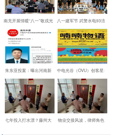
南充开展情暖“八一”敬戎光
八一建军节 武警水电93涪
·拥军助老进社区慰问活动
陵战友欢聚磐石玉寨赓续
军旅初心
朱东亚投案：曝出河南新
中电光谷（OVU）创客星·
乡顶着35项违法行为“远洋
成都芯谷人工智能OPC社
捕捞”港商
区“芯创社”正
七年投入打水漂？藤州大
物业交接风波，律师角色
厦的锁，到底该谁来换？
引争议