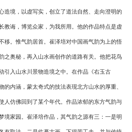
心造境，以虚写实，创立了道法自然、走向澄明的
长教诲，博览众家，为我所用。他的作品特点是虚
不移。惟气韵居首。崔泽培对中国画气韵为上的悟
韵之奥秘，再入山水画创作的道路有关。他把花鸟
动引入山水川景物造境之中。在作品《右玉古
物的内涵，蒙太奇式的技法表现北方山水的厚重、
使人仿佛回到了某个年代。作品浓郁的东方气韵与
梦境家园。崔泽培作品，其气韵之源有三：一是明
各有取法。二是临摹古画，下得苦工夫。并与传统