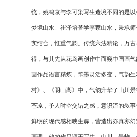
统，姚鸣京与李可染写生造境不同的是以
梦境山水。崔泽培苦学李家山水，秉承师
实结合，惟重气韵。传统六法精论，万古
得，与其先从花鸟画创作中而窥中国画气
画作品语言精炼，笔墨灵活多变，气韵生
村》、《阴山高》中，气韵升华了山川景
苍凉，予人时空交错之感，意识流的叙事
鲜明的现代感相映生辉，营造出亦真亦幻
画理。他的作品源于写生，山川、景物，