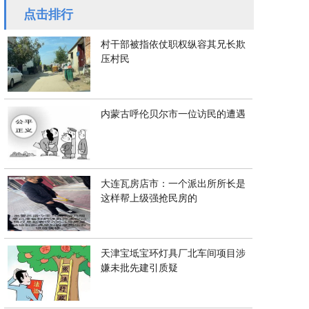
点击排行
村干部被指依仗职权纵容其兄长欺
压村民
内蒙古呼伦贝尔市一位访民的遭遇
大连瓦房店市：一个派出所所长是
这样帮上级强抢民房的
天津宝坻宝环灯具厂北车间项目涉
嫌未批先建引质疑