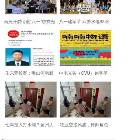
南充开展情暖“八一”敬戎光
八一建军节 武警水电93涪
·拥军助老进社区慰问活动
陵战友欢聚磐石玉寨赓续
军旅初心
朱东亚投案：曝出河南新
中电光谷（OVU）创客星·
乡顶着35项违法行为“远洋
成都芯谷人工智能OPC社
捕捞”港商
区“芯创社”正
七年投入打水漂？藤州大
物业交接风波，律师角色
厦的锁，到底该谁来换？
引争议