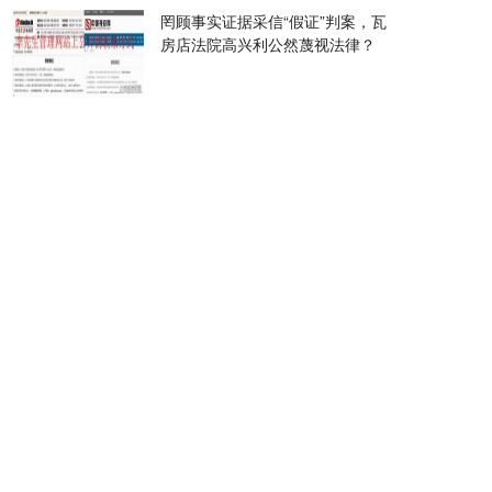
罔顾事实证据采信“假证”判案，瓦
房店法院高兴利公然蔑视法律？