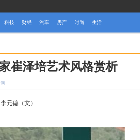
科技
财经
汽车
房产
时尚
生活
家崔泽培艺术风格赏析
新网
李元德（文）